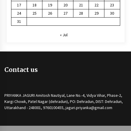
17
18
19
20
21
22
23
24
25
26
27
28
29
30
31
« Jul
Contact us
PRIYANKA JAGURI Amitosh Nautiyal, Lane No.-4, Vidya Vihar, Phase-2,
Kargi Chowk, Patel Nagar (dehradun), PO: Dehradun, DIST: Dehradun,
Uttarakhand - 248001, 9760100455, jaguri.priyanka@gmail.com