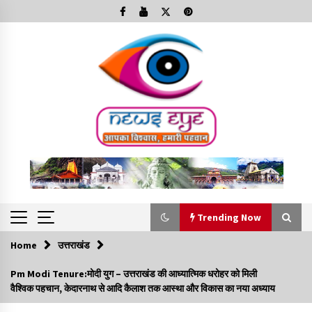
Skip
to
content
Trending Now
Home
उत्तराखंड
Trending Now
Pm Modi Tenure:मोदी युग – उत्तराखंड की आध्यात्मिक धरोहर को मिली
वैश्विक पहचान, केदारनाथ से आदि कैलाश तक आस्था और विकास का नया अध्याय
Minorities Rights Day : विश्व अल्पसंख्यक अधिकार दिवस
कार्यक्रम में शामिल हुए सीएम,आधुनिक मदरसों का नाम अब्दुल कलाम के नाम