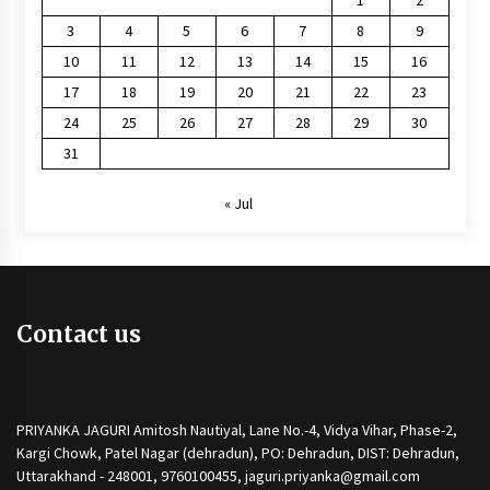
3
4
5
6
7
8
9
10
11
12
13
14
15
16
17
18
19
20
21
22
23
24
25
26
27
28
29
30
31
« Jul
Contact us
PRIYANKA JAGURI Amitosh Nautiyal, Lane No.-4, Vidya Vihar, Phase-2,
Kargi Chowk, Patel Nagar (dehradun), PO: Dehradun, DIST: Dehradun,
Uttarakhand - 248001, 9760100455, jaguri.priyanka@gmail.com