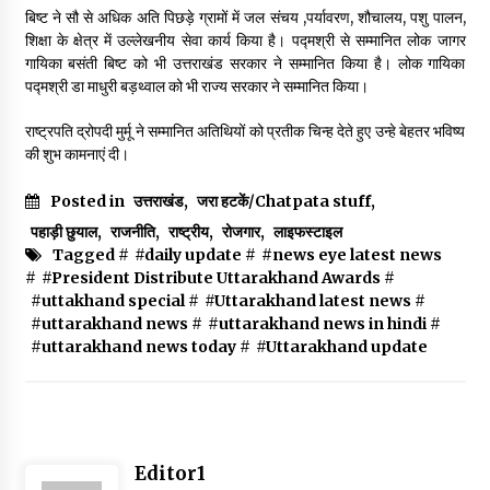
बिष्ट ने सौ से अधिक अति पिछड़े ग्रामों में जल संचय ,पर्यावरण, शौचालय, पशु पालन,
May 10, 2022
शिक्षा के क्षेत्र में उल्लेखनीय सेवा कार्य किया है। पद्मश्री से सम्मानित लोक जागर
गायिका बसंती बिष्ट को भी उत्तराखंड सरकार ने सम्मानित किया है। लोक गायिका
पद्मश्री डा माधुरी बड़थ्वाल को भी राज्य सरकार ने सम्मानित किया।
Thought Of The Day 9 May
May 9, 2022
राष्ट्रपति द्रोपदी मुर्मू ने सम्मानित अतिथियों को प्रतीक चिन्ह देते हुए उन्हे बेहतर भविष्य
की शुभ कामनाएं दी।
Posted in
उत्तराखंड
,
जरा हटकें/Chatpata stuff
,
पहाड़ी छुयाल
,
राजनीति
,
राष्ट्रीय
,
रोजगार
,
लाइफस्टाइल
Tagged #
#daily update
#
#news eye latest news
#
#President Distribute Uttarakhand Awards
#
#uttakhand special
#
#Uttarakhand latest news
#
#uttarakhand news
#
#uttarakhand news in hindi
#
#uttarakhand news today
#
#Uttarakhand update
Editor1