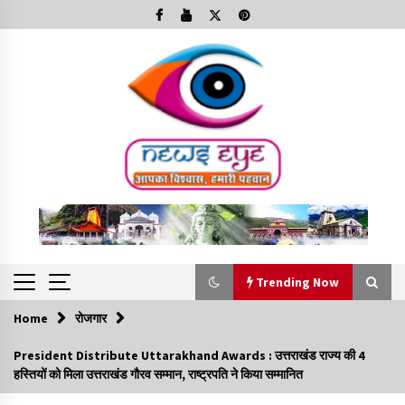
Skip
to
content
Trending Now
Home
रोजगार
Trending Now
President Distribute Uttarakhand Awards : उत्तराखंड राज्य की 4
हस्तियों को मिला उत्तराखंड गौरव सम्मान, राष्ट्रपति ने किया सम्मानित
Minorities Rights Day : विश्व अल्पसंख्यक अधिकार दिवस
कार्यक्रम में शामिल हुए सीएम,आधुनिक मदरसों का नाम अब्दुल कलाम के नाम