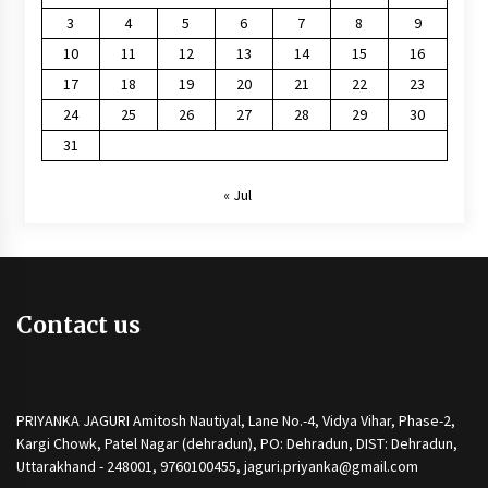
3
4
5
6
7
8
9
10
11
12
13
14
15
16
17
18
19
20
21
22
23
24
25
26
27
28
29
30
31
« Jul
Contact us
PRIYANKA JAGURI Amitosh Nautiyal, Lane No.-4, Vidya Vihar, Phase-2,
Kargi Chowk, Patel Nagar (dehradun), PO: Dehradun, DIST: Dehradun,
Uttarakhand - 248001, 9760100455, jaguri.priyanka@gmail.com