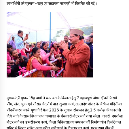
लाभार्थियों को प्रमाण-पत्र एवं सहायता सामग्री भी वितरित की गई।
May 10, 2022
Thought Of The Day 9 May
May 9, 2022
मुख्यमंत्री पुष्कर सिंह धामी ने चम्पावत के विकास हेतु 7 महत्वपूर्ण घोषणाएँ कीं जिसमें
सीम, खेत, चूका एवं सौराई क्षेत्रों में बाढ़ सुरक्षा कार्य, तल्लादेश क्षेत्र के विभिन्न मंदिरों का
सौंदर्यीकरण कार्य, पूर्णागिरि मेला 2026 के सुचारु संचालन हेतु ₹2.5 करोड़ की धनराशि
दिये जाने के साथ विधानसभा चम्पावत के मंचकारी मोटर मार्ग तथा रमैला-गागरी-दमतोला
मोटर मार्ग का डामरीकरण कार्य, जिला चिकित्सालय चम्पावत की निर्माणाधीन क्रिटिकल
यूनिट में लिफ्ट सहित अन्य मरीज सुविधाओं के विस्तार का कार्य, ग्राम सभा नीड में