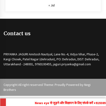
« Jul
Contact us
PRIYANKA JAGURI Amitosh Nautiyal, Lane No.-4, Vidya Vihar, Phase-2,
Kargi Chowk, Patel Nagar (dehradun), PO: Dehradun, DIST: Dehradun,
Uttarakhand - 248001, 9760100455, jaguri.priyanka@gmail.com
Copyright All right reserved Theme: Proudly Powered by
Negi
Brothers
News eye से जुड़ने और विज्ञापन के लिए संपर्क करें +91
9389292171 