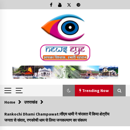
Skip
to
content
Trending Now
Home
उत्तराखंड
Trending Now
Rankochi Dhami Champawat:सीएम धामी ने चंपावत में किया क्षेत्रीय
जनता से संवाद, रणकोची धाम से लिया जनकल्याण का संकल्प
Minorities Rights Day : विश्व अल्पसंख्यक अधिकार दिवस
कार्यक्रम में शामिल हुए सीएम,आधुनिक मदरसों का नाम अब्दुल कलाम के नाम