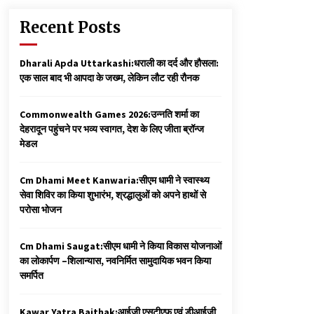
Recent Posts
Dharali Apda Uttarkashi:धराली का दर्द और हौसला:
एक साल बाद भी आपदा के जख्म, लेकिन लौट रही रौनक
Commonwealth Games 2026:उन्नति शर्मा का
देहरादून पहुंचने पर भव्य स्वागत, देश के लिए जीता ब्रॉन्ज
मेडल
Cm Dhami Meet Kanwaria:सीएम धामी ने स्वास्थ्य
सेवा शिविर का किया शुभारंभ, श्रद्धालुओं को अपने हाथों से
परोसा भोजन
Cm Dhami Saugat:सीएम धामी ने किया विकास योजनाओं
का लोकार्पण –शिलान्यास, नवनिर्मित सामुदायिक भवन किया
समर्पित
Kawar Yatra Baithak:आईजी एसटीएफ एवं डीआईजी