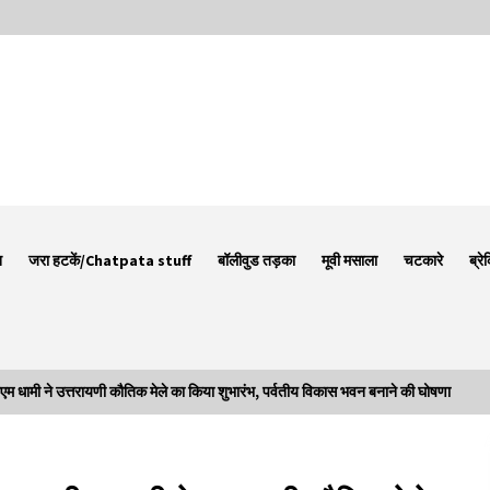
न
जरा हटकें/Chatpata stuff
बॉलीवुड तड़का
मूवी मसाला
चटकारे
ब्रे
ी ने उत्तरायणी कौतिक मेले का किया शुभारंभ, पर्वतीय विकास भवन बनाने की घोषणा
Thought Of The Day 7 September