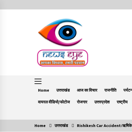
Skip
to
content
Home
उत्तराखंड
आज का विचार
राजनीति
पर्यट
वायरल वीडियो/फोटोज
रोजगार
उत्तरप्रदेश
राष्ट्रीय
Home
उत्तराखंड
Rishikesh Car Accident:ऋषिकेश में द
Trending Now