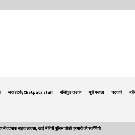
न
जरा हटकें/Chatpata stuff
बॉलीवुड तड़का
मूवी मसाला
चटकारे
ब्रे
र्दनाक सड़क हादसा, खाई में गिरी पुलिस चौकी प्रभारी की स्कॉर्पियो