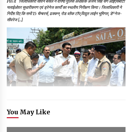
Pin it जिलाधिकारी सविन बसंल ने वरिष्ठ पुलिस अधीक्षक अजय सिंह संग आईएसबीटी
फ्लाईओवर सुधारीकरण एवं ड्रेनेज कार्यों का स्थलीय निरीक्षण किया। जिलाधिकारी ने
निर्देश दिए कि सभी 15 चैम्बरर्स, ढक्कन; रोड ब्लैक टॉप;विद्युत लाईन भूमिगत, डेªनेज-
सीवरेज […]
You May Like