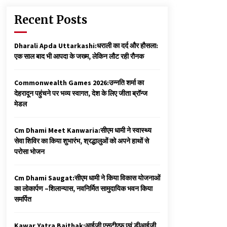
Recent Posts
Dharali Apda Uttarkashi:धराली का दर्द और हौसला:
एक साल बाद भी आपदा के जख्म, लेकिन लौट रही रौनक
Commonwealth Games 2026:उन्नति शर्मा का
देहरादून पहुंचने पर भव्य स्वागत, देश के लिए जीता ब्रॉन्ज
मेडल
Cm Dhami Meet Kanwaria:सीएम धामी ने स्वास्थ्य
सेवा शिविर का किया शुभारंभ, श्रद्धालुओं को अपने हाथों से
परोसा भोजन
Cm Dhami Saugat:सीएम धामी ने किया विकास योजनाओं
का लोकार्पण –शिलान्यास, नवनिर्मित सामुदायिक भवन किया
समर्पित
Kawar Yatra Baithak:आईजी एसटीएफ एवं डीआईजी