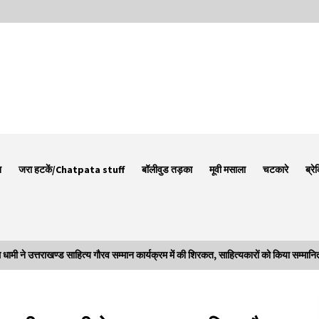
न
जरा हटकें/Chatpata stuff
बॉलीवुड तड़का
मूवी मसाला
चटकारे
ब्रे
 उत्तराखण्ड साहित्य गौरव सम्मान कार्यक्रम में की शिरकत, साहित्यकारों को किया सम्मानि
Thought Of The Day 7 September