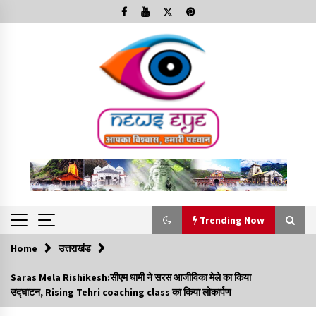
Skip
to
content
Trending Now
Home
उत्तराखंड
Trending Now
Saras Mela Rishikesh:सीएम धामी ने सरस आजीविका मेले का किया
उद्घाटन, Rising Tehri coaching class का किया लोकार्पण
Minorities Rights Day : विश्व अल्पसंख्यक अधिकार दिवस
कार्यक्रम में शामिल हुए सीएम,आधुनिक मदरसों का नाम अब्दुल कलाम के नाम