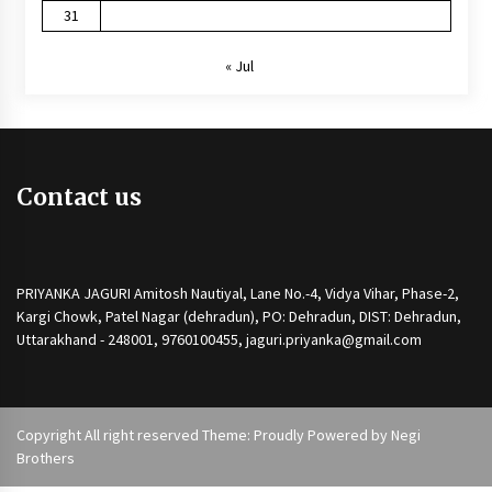
31
« Jul
Contact us
PRIYANKA JAGURI Amitosh Nautiyal, Lane No.-4, Vidya Vihar, Phase-2,
Kargi Chowk, Patel Nagar (dehradun), PO: Dehradun, DIST: Dehradun,
Uttarakhand - 248001, 9760100455, jaguri.priyanka@gmail.com
Copyright All right reserved Theme: Proudly Powered by
Negi
Brothers