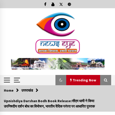
Skip
to
content
Trending Now
Home
उत्तराखंड
Trending Now
Upnishdiya Darshan Bodh Book Release:सीएम धामी ने किया
उपनिषदीय दर्शन बोध का विमोचन, भारतीय वैदिक परंपरा पर आधारित पुस्तक
Minorities Rights Day : विश्व अल्पसंख्यक अधिकार दिवस
कार्यक्रम में शामिल हुए सीएम,आधुनिक मदरसों का नाम अब्दुल कलाम के नाम