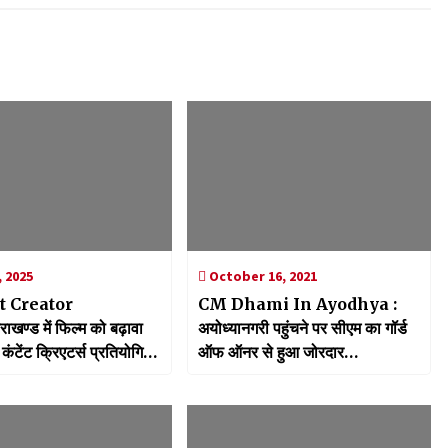
, 2025
October 16, 2021
t Creator
CM Dhami In Ayodhya :
ाखण्ड में फिल्म को बढ़ावा
अयोध्यानगरी पहुंचने पर सीएम का गॉर्ड
 कंटेंट क्रिएटर्स प्रतियोगिता
ऑफ ऑनर से हुआ जोरदार
ोजन, कंटेंट क्रिएटर्स को
स्वागत,रामनगरी में करेंगे पूजा—अर्चना
ा