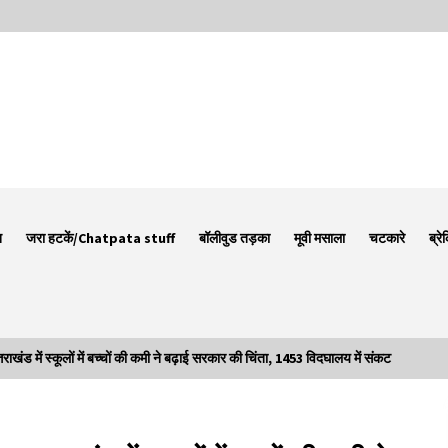
न
जरा हटकें/Chatpata stuff
बॉलीवुड तड़का
मूवी मसाला
चटकारे
ब्रे
ें स्कूलों में बच्चों की कमी ने बढ़ाई सरकार की चिंता, 1453 विदघालय में संकट
Thought Of The Day 7 September