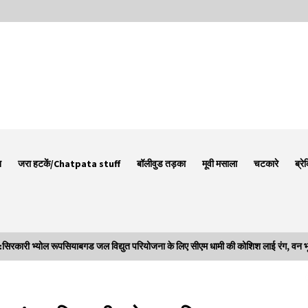
न
जरा हटकें/Chatpata stuff
बॉलीवुड तड़का
मूवी मसाला
चटकारे
ब्रे
री भ्योल रूपसियाबगड जल विद्युत परियोजना के लिए सीएम धामी की कोशिश लाई रंग, वन भूमि ह
Thought Of The Day 7 September