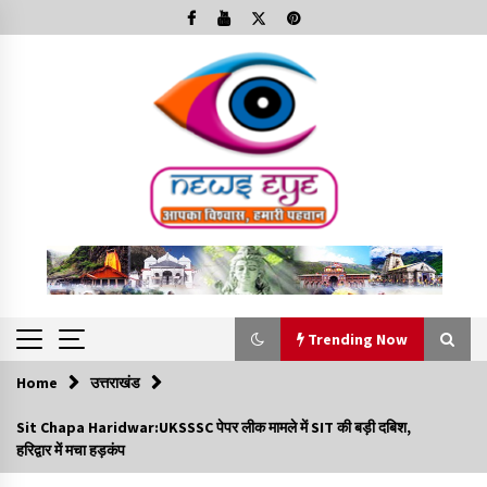
Skip
to
content
Trending Now
Home
उत्तराखंड
Trending Now
Sit Chapa Haridwar:UKSSSC पेपर लीक मामले में SIT की बड़ी दबिश,
हरिद्वार में मचा हड़कंप
Minorities Rights Day : विश्व अल्पसंख्यक अधिकार दिवस
कार्यक्रम में शामिल हुए सीएम,आधुनिक मदरसों का नाम अब्दुल कलाम के नाम