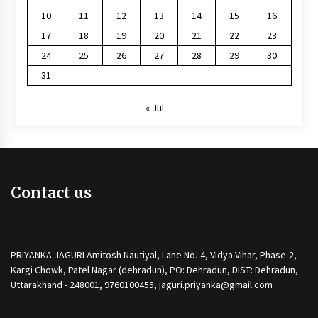
10
11
12
13
14
15
16
17
18
19
20
21
22
23
24
25
26
27
28
29
30
31
« Jul
Contact us
PRIYANKA JAGURI Amitosh Nautiyal, Lane No.-4, Vidya Vihar, Phase-2,
Kargi Chowk, Patel Nagar (dehradun), PO: Dehradun, DIST: Dehradun,
Uttarakhand - 248001, 9760100455, jaguri.priyanka@gmail.com