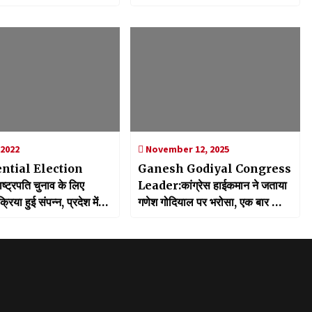
ंडल ने की भेंट, परियोजनाओं
रोडमैप पर की चर्चा
से चर्चा
 2022
November 12, 2025
ntial Election
Ganesh Godiyal Congress
्ट्रपति चुनाव के लिए
Leader:कांग्रेस हाईकमान ने जताया
रिया हुई संपन्न, प्रदेश में
गणेश गोदियाल पर भरोसा, एक बार फिर
 67 विधायकों ने डाला वोट
मिली प्रदेश अध्यक्ष की कमान