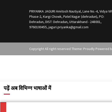
PRIYANKA JAGURI Amitosh Nautiyal, Lane No.-4, Vidya Vih
Phase-2, Kargi Chowk, Patel Nagar (dehradun), PO:
Dehradun, DIST: Dehradun, Uttarakhand - 248001,
9760100455, jaguri.priyanka@gmail.com
Copyright All right reserved Theme: Proudly Powered 
पढ़ें अब विभिन्न भाषाओं में