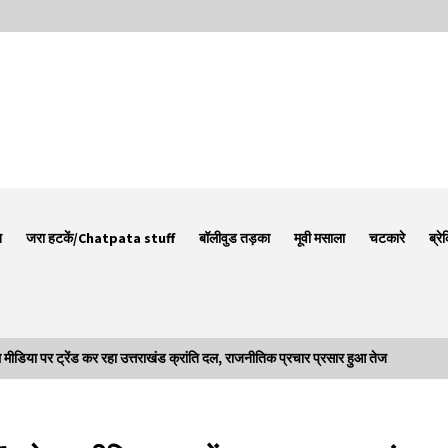
न
जरा हटकें/Chatpata stuff
बॉलीवुड तड़का
मूवी मसाला
चटकारे
ब्रे
ा पर ट्रेंड कर रहा उत्तराखंड क्रांति दल, राजनीतिक प्रचार प्रसार हुआ तेज
Thought Of The Day 7 September