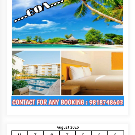
August 2026
M
T
W
T
F
S
S