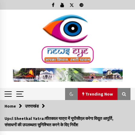
Skip
to
content
Trending Now
Home
उत्तराखंड
Trending Now
Upcl Sheetkal Yatra:शीतकाल यात्रा में यूपीसीएल करेगा विद्युत आपूर्ति,
संसाधनों की उपलब्धता सुनिश्चित करने के दिए निर्देश
Minorities Rights Day : विश्व अल्पसंख्यक अधिकार दिवस
कार्यक्रम में शामिल हुए सीएम,आधुनिक मदरसों का नाम अब्दुल कलाम के नाम