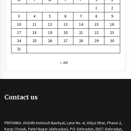
1
2
3
4
5
6
7
8
9
10
11
12
13
14
15
16
17
18
19
20
21
22
23
24
25
26
27
28
29
30
31
« Jul
Contact us
PRIYANKA JAGURI Amitosh Nautiyal, Lane No.-4, Vidya Vihar, Phase-2,
Kargi Chowk, Patel Nagar (dehradun), PO: Dehradun, DIST: Dehradun,