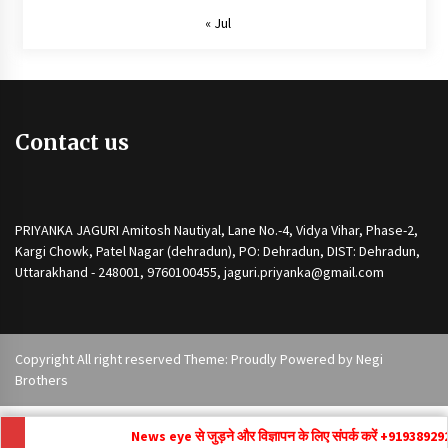
« Jul
Contact us
PRIYANKA JAGURI Amitosh Nautiyal, Lane No.-4, Vidya Vihar, Phase-2,
Kargi Chowk, Patel Nagar (dehradun), PO: Dehradun, DIST: Dehradun,
Uttarakhand - 248001, 9760100455, jaguri.priyanka@gmail.com
Copyright All right reserved Theme: Proudly Powered by
Negi
Brothers
News eye से जुड़ने और विज्ञापन के लिए संपर्क करें +91
9389292171 ,
n