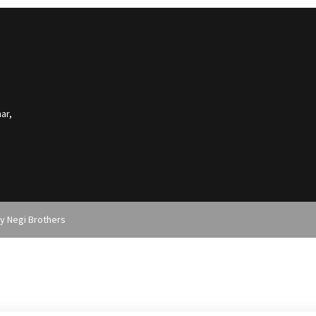
ar,
by
Negi Brothers