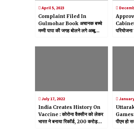
April 5, 2023
Decembe
Complaint Filed In
Approv
Gulmohar Book अचानक बच्चे
Cabinet :
मम्मी पापा की जगह बोलने लगे अब्बू
परियोजना को
अम्मी, किताब को लेकर छिड़ा विवाद
गई मंजूरी, 
केन्द्र स
July 17, 2022
January
India Creates History On
Uttara
Vaccine : कोरोना वैक्सीन को लेकर
Games:राष
भारत ने बनाया रिकॉर्ड, 200 करोड़
पीएम हो स
टीका लगाने पर रचा इतिहास
केंद्रीय मं