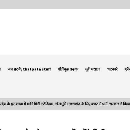
न
जरा हटकें/Chatpata stuff
बॉलीवुड तड़का
मूवी मसाला
चटकारे
ब्रे
हर ब्लाक में बनेंगे मिनी स्टेडियम, खेलभूमि उत्तराखंड के लिए बजट में धामी सरकार ने किया
Thought Of The Day 7 September