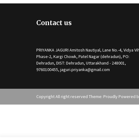
Contact us
PRIYANKA JAGURI Amitosh Nautiyal, Lane No.-4, Vidya Vih
Phase-2, Kargi Chowk, Patel Nagar (dehradun), PO:
Dehradun, DIST: Dehradun, Uttarakhand - 248001,
9760100455, jaguri.priyanka@gmail.com
Copyright All right reserved Theme: Proudly Powered 