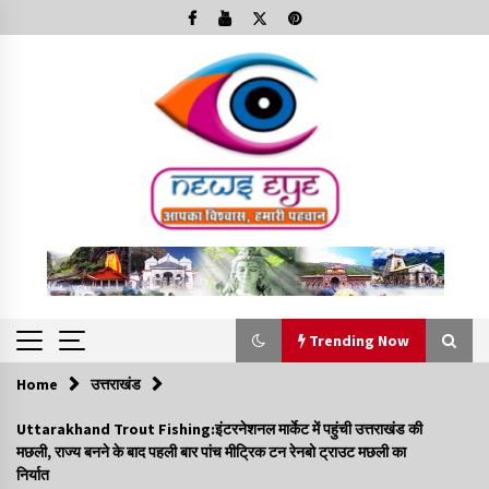
Skip
to
content
Trending Now
Home
उत्तराखंड
Trending Now
Uttarakhand Trout Fishing:इंटरनेशनल मार्केट में पहुंची उत्तराखंड की
मछली, राज्य बनने के बाद पहली बार पांच मीट्रिक टन रेनबो ट्राउट मछली का
Minorities Rights Day : विश्व अल्पसंख्यक अधिकार दिवस
निर्यात
कार्यक्रम में शामिल हुए सीएम,आधुनिक मदरसों का नाम अब्दुल कलाम के नाम