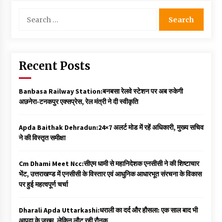
Search
for:
Recent Posts
Banbasa Railway Station:बनबसा रेलवे स्टेशन पर अब रुकेगी
अछनेरा-टनकपुर एक्सप्रेस, रेल मंत्री ने दी स्वीकृति
Apda Baithak Dehradun:24×7 अलर्ट मोड में रहें अधिकारी, मुख्य सचिव
ने की विस्तृत समीक्षा
Cm Dhami Meet Ncc:सीएम धामी से महानिदेशक एनसीसी ने की शिष्टाचार
भेंट, उत्तराखण्ड में एनसीसी के विस्तार एवं आधुनिक आधारभूत संरचना के विकास
पर हुई महत्वपूर्ण चर्चा
Dharali Apda Uttarkashi:धराली का दर्द और हौसला: एक साल बाद भी
आपदा के जख्म, लेकिन लौट रही रौनक