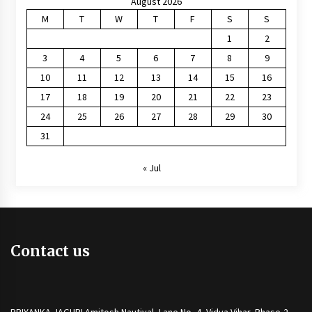
August 2026
M
T
W
T
F
S
S
1
2
3
4
5
6
7
8
9
10
11
12
13
14
15
16
17
18
19
20
21
22
23
24
25
26
27
28
29
30
31
« Jul
Contact us
PRIYANKA JAGURI Amitosh Nautiyal, Lane No.-4, Vidya Vihar, Phase-2,