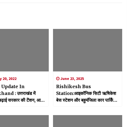
 20, 2022
June 23, 2025
 Update In
Rishikesh Bus
and : उत्तराखंड में
Station:आइकॉनिक सिटी ऋषिकेश
 बढ़ाई सरकार की टेंशन, आज
बेस स्टेशन और बहुमंजिला कार पार्किंग
 नए मामले
का शिलान्यास, पर्यटकों को मिलेगी
सुविधा