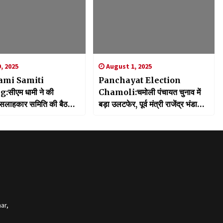
, 2025
August 1, 2025
mi Samiti
Panchayat Election
सीएम धामी ने की
Chamoli:चमोली पंचायत चुनाव में
हकार समिति की बैठक,
बड़ा उलटफेर, पूर्व मंत्री राजेंद्र भंडारी
कास को नई दिशा देने में
की पत्नी को पूर्व फौजी ने दी शिकस्त
द
ar,