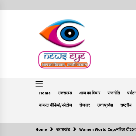
Skip
to
content
Home
उत्तराखंड
आज का विचार
राजनीति
पर्यट
वायरल वीडियो/फोटोज
रोजगार
उत्तरप्रदेश
राष्ट्रीय
Home
उत्तराखंड
Women World Cup:महिला टी20 वर्ल्ड कप
Trending Now