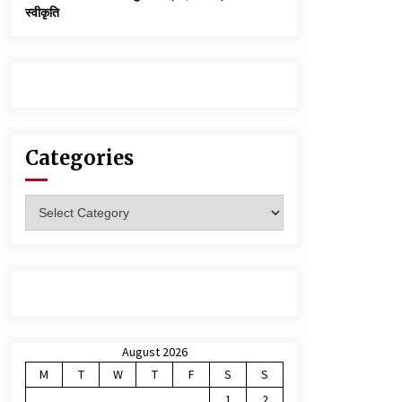
स्वीकृति
Categories
Categories
August 2026
M
T
W
T
F
S
S
1
2