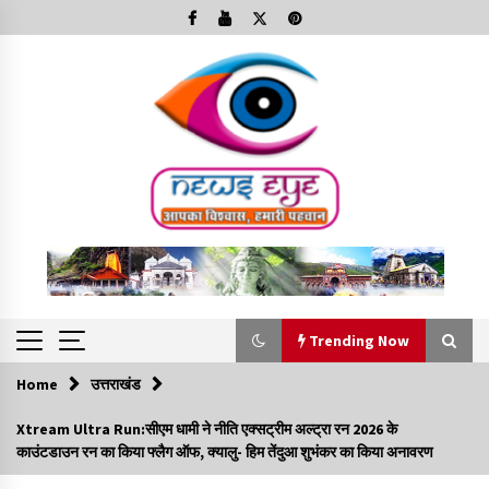
Skip
to
content
Trending Now
Home
उत्तराखंड
Trending Now
Xtream Ultra Run:सीएम धामी ने नीति एक्सट्रीम अल्ट्रा रन 2026 के
काउंटडाउन रन का किया फ्लैग ऑफ, क्यालु- हिम तेंदुआ शुभंकर का किया अनावरण
Minorities Rights Day : विश्व अल्पसंख्यक अधिकार दिवस
कार्यक्रम में शामिल हुए सीएम,आधुनिक मदरसों का नाम अब्दुल कलाम के नाम