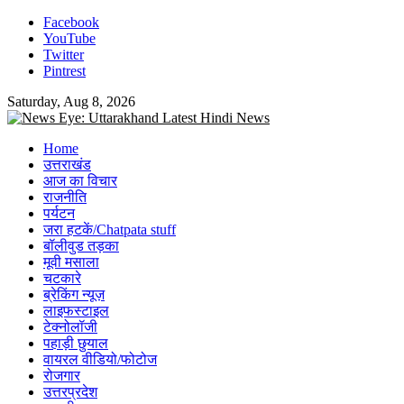
Skip
Facebook
to
YouTube
content
Twitter
Pintrest
Saturday, Aug 8, 2026
Home
उत्तराखंड
आज का विचार
राजनीति
पर्यटन
जरा हटकें/Chatpata stuff
बॉलीवुड तड़का
मूवी मसाला
चटकारे
ब्रेकिंग न्यूज़
लाइफस्टाइल
टेक्नोलॉजी
पहाड़ी छुयाल
वायरल वीडियो/फोटोज
रोजगार
उत्तरप्रदेश