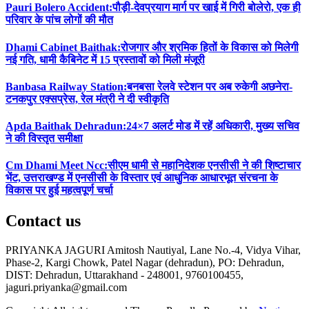
Pauri Bolero Accident:पौड़ी-देवप्रयाग मार्ग पर खाई में गिरी बोलेरो, एक ही
परिवार के पांच लोगों की मौत
Dhami Cabinet Baithak:रोजगार और श्रमिक हितों के विकास को मिलेगी
नई गति, धामी कैबिनेट में 15 प्रस्तावों को मिली मंजूरी
Banbasa Railway Station:बनबसा रेलवे स्टेशन पर अब रुकेगी अछनेरा-
टनकपुर एक्सप्रेस, रेल मंत्री ने दी स्वीकृति
Apda Baithak Dehradun:24×7 अलर्ट मोड में रहें अधिकारी, मुख्य सचिव
ने की विस्तृत समीक्षा
Cm Dhami Meet Ncc:सीएम धामी से महानिदेशक एनसीसी ने की शिष्टाचार
भेंट, उत्तराखण्ड में एनसीसी के विस्तार एवं आधुनिक आधारभूत संरचना के
विकास पर हुई महत्वपूर्ण चर्चा
Contact us
PRIYANKA JAGURI Amitosh Nautiyal, Lane No.-4, Vidya Vihar,
Phase-2, Kargi Chowk, Patel Nagar (dehradun), PO: Dehradun,
DIST: Dehradun, Uttarakhand - 248001, 9760100455,
jaguri.priyanka@gmail.com