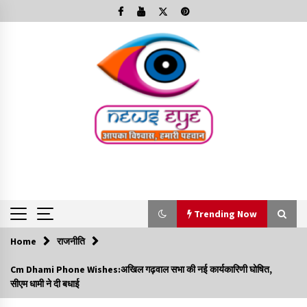
Skip
to
content
Trending Now
Home
राजनीति
Trending Now
Cm Dhami Phone Wishes:अखिल गढ़वाल सभा की नई कार्यकारिणी घोषित,
सीएम धामी ने दी बधाई
Minorities Rights Day : विश्व अल्पसंख्यक अधिकार दिवस
कार्यक्रम में शामिल हुए सीएम,आधुनिक मदरसों का नाम अब्दुल कलाम के नाम