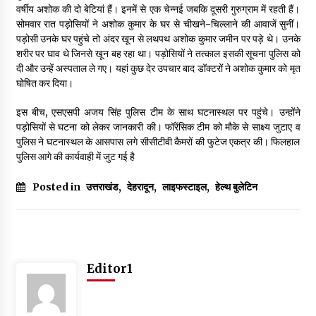
May 16, 2022
वर्षीय अशोक की दो बेटियां हैं। इनमें से एक चेन्नई जबकि दूसरी गुरुग्राम में रहती हैं।
सोमवार रात पड़ोसियों ने अशोक कुमार के घर से चीखने-चिल्लाने की आवाजें सुनीं।
पड़ोसी उनके घर पहुंचे तो अंदर खून से लथपथ अशोक कुमार जमीन पर पड़े थे। उनके
शरीर पर घाव थे जिनसे खून बह रहा था। पड़ोसियों ने तत्काल इसकी सूचना पुलिस को
Thought Of The Day 14 May
दी और उन्हें अस्पताल ले गए। यहां कुछ देर उपचार बाद डॉक्टरों ने अशोक कुमार को मृत
May 14, 2022
घोषित कर दिया।
इस बीच, एसएसपी अजय सिंह पुलिस टीम के साथ घटनास्थल पर पहुंचे। उन्होंने
Thought Of The Day 13 May
पड़ोसियों से घटना को लेकर जानकारी की। फॉरेंसिक टीम को मौके से साक्ष्य जुटाए व
May 13, 2022
पुलिस ने घटनास्थल के आसपास लगे सीसीटीवी कैमरों की फुटेज एकत्र की। फिलहाल
पुलिस आगे की कार्यवाही में जुट गई है
Thought Of The Day 12 May
Posted in
उत्तराखंड
,
देहरादून
,
लाइफस्टाइल
,
हेल्थ बुलेटिन
May 12, 2022
Thought Of The Day 11 May
May 11, 2022
Editor1
Thought Of The Day 10 May