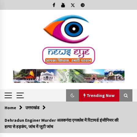
Skip
to
content
Trending Now
Home
उत्तराखंड
Trending Now
Dehradun Enginer Murder अलकनंदा एनक्लेव में रिटायर्ड इंजीनियर की
हत्या से हड़कंप, जांच में जुटी जांच
Minorities Rights Day : विश्व अल्पसंख्यक अधिकार दिवस
कार्यक्रम में शामिल हुए सीएम,आधुनिक मदरसों का नाम अब्दुल कलाम के नाम