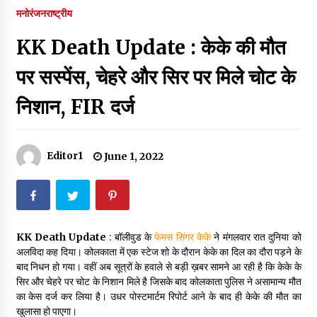
पर रखने की घोषणा
मनोरंजन
राष्ट्रीय
December 18, 2023
KK Death Update : केके की मौत
Thought Of The Day 7 September
September 7, 2023
पर सस्पेंस, चेहरे और सिर पर मिले चोट के
निशान, FIR दर्ज
Thought Of The Day 6 September
September 6, 2023
Editor1
June 1, 2022
Thought Of The Day 18 May
May 18, 2022
KK Death Update
: बॉलीवुड के
फेमस सिंगर केके
ने मंगलवार रात दुनिया को
Thought Of The Day 17 May
अलविदा कह दिया। कोलकाता में एक स्टेज शो के दौरान केके का दिल का दौरा पड़ने के
May 17, 2022
बाद निधन हो गया। वहीं अब सूत्रों के हवाले से बड़ी ख़बर सामने आ रही है कि केके के
सिर और चेहरे पर चोट के निशान मिले है जिसके बाद कोलकाता पुलिस ने असामान्य मौत
का केस दर्ज कर लिया है। उधर पोस्टमार्टम रिपोर्ट आने के बाद ही केके की मौत का
Thought Of The Day 16 May
खुलासा हो पाएगा।