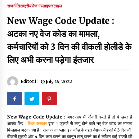
पर रखने की घोषणा
राजनीति
राष्ट्रीय
रोजगार
लाइफस्टाइल
December 18, 2023
New Wage Code Update :
Thought Of The Day 7 September
September 7, 2023
अटका नए वेज कोड का मामला,
कर्मचारियों को 3 दिन की वीकली होलीडे के
Thought Of The Day 6 September
लिए अभी करना पड़ेगा इंतजार
September 6, 2023
Thought Of The Day 18 May
Editor1
July 14, 2022
May 18, 2022
Thought Of The Day 17 May
May 17, 2022
New Wage Code Update
: अगर आप भी नौकरी करते है तो ये ख़बर है
आपके लिए।
केंद्र सरकार
द्वारा 1 जुलाई से लागू होने वाले नए वेज कोड का मामला
फिलहाल अटक गया है। सरकार का प्लान इस कोड के तहत देशभर में हफ्ते में 3 द‍िन की ​
Thought Of The Day 16 May
वीकली छुट्टी और 4 द‍िन काम करने का कानून लागू करने का है लेकिन कई राज्यों की