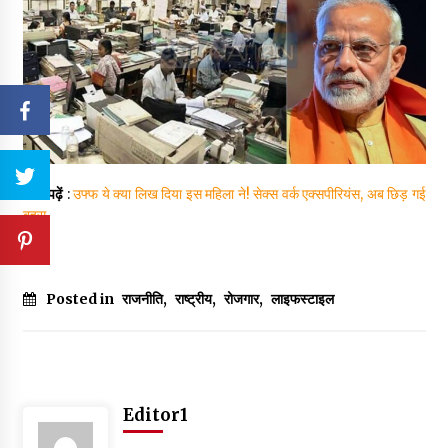
ये भी पढ़ें
:
उफ्फ ये क्या लिख दिया इस महिला ने! सेक्स वर्क एक्सपीरियंस, अब छिड़ गई
बहस
Posted in
राजनीति
,
राष्ट्रीय
,
रोजगार
,
लाइफस्टाइल
Editor1