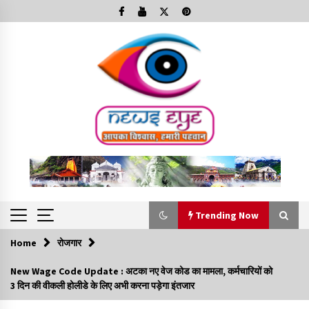
Skip
to
content
Trending Now
Home
रोजगार
Trending Now
New Wage Code Update : अटका नए वेज कोड का मामला, कर्मचारियों को
3 दिन की वीकली होलीडे के लिए अभी करना पड़ेगा इंतजार
Minorities Rights Day : विश्व अल्पसंख्यक अधिकार दिवस
कार्यक्रम में शामिल हुए सीएम,आधुनिक मदरसों का नाम अब्दुल कलाम के नाम