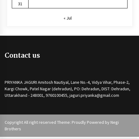
31
« Jul
Contact us
PRIYANKA JAGURI Amitosh Nautiyal, Lane No.-4, Vidya Vihar, Phase-2,
Kargi Chowk, Patel Nagar (dehradun), PO: Dehradun, DIST: Dehradun,
Uttarakhand - 248001, 9760100455, jaguri.priyanka@gmail.com
Copyright All right reserved Theme: Proudly Powered by
Negi
Brothers