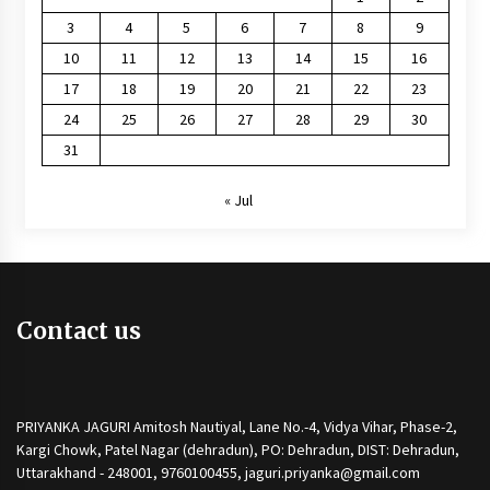
3
4
5
6
7
8
9
10
11
12
13
14
15
16
17
18
19
20
21
22
23
24
25
26
27
28
29
30
31
« Jul
Contact us
PRIYANKA JAGURI Amitosh Nautiyal, Lane No.-4, Vidya Vihar, Phase-2,
Kargi Chowk, Patel Nagar (dehradun), PO: Dehradun, DIST: Dehradun,
Uttarakhand - 248001, 9760100455, jaguri.priyanka@gmail.com