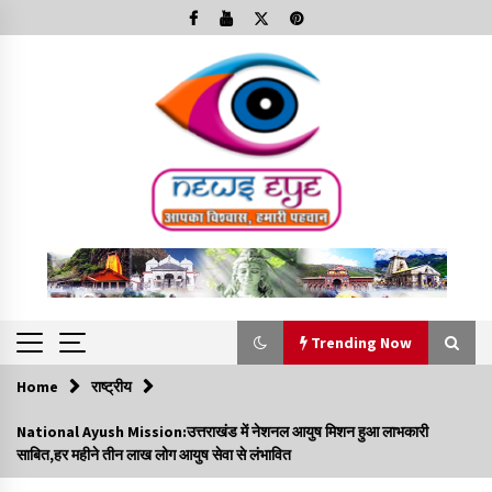
Skip
to
content
Trending Now
Home
राष्ट्रीय
Trending Now
National Ayush Mission:उत्तराखंड में नेशनल आयुष मिशन हुआ लाभकारी
साबित,हर महीने तीन लाख लोग आयुष सेवा से लंभावित
Minorities Rights Day : विश्व अल्पसंख्यक अधिकार दिवस
कार्यक्रम में शामिल हुए सीएम,आधुनिक मदरसों का नाम अब्दुल कलाम के नाम