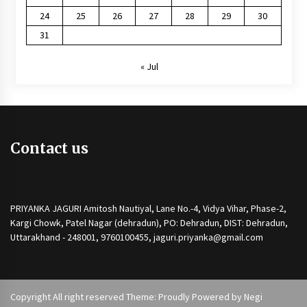
24
25
26
27
28
29
30
31
« Jul
Contact us
PRIYANKA JAGURI Amitosh Nautiyal, Lane No.-4, Vidya Vihar, Phase-2,
Kargi Chowk, Patel Nagar (dehradun), PO: Dehradun, DIST: Dehradun,
Uttarakhand - 248001, 9760100455, jaguri.priyanka@gmail.com
Copyright All right reserved Theme: Proudly Powered by
Negi