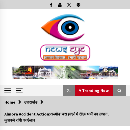
Skip
to
content
Trending Now
Home
उत्तराखंड
Trending Now
Almora Accident Action:अल्मोड़ा बस हादसे में सीएम धामी का एक्शन,
मुआवजे राशि का ऐलान
Minorities Rights Day : विश्व अल्पसंख्यक अधिकार दिवस
कार्यक्रम में शामिल हुए सीएम,आधुनिक मदरसों का नाम अब्दुल कलाम के नाम