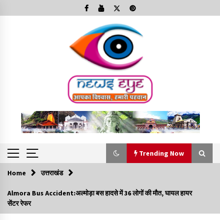
Skip
to
content
Trending Now
Home
उत्तराखंड
Trending Now
Almora Bus Accident:अल्मोड़ा बस हादसे में 36 लोगों की मौत, घायल हायर
सेंटर रेफर
Minorities Rights Day : विश्व अल्पसंख्यक अधिकार दिवस
कार्यक्रम में शामिल हुए सीएम,आधुनिक मदरसों का नाम अब्दुल कलाम के नाम