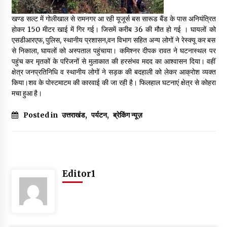
May 16, 2022
खण्ड सल्ट में गोलीखाल से रामनगर आ रही यूजूर्स बस सारूड बैंड के पास अनियंत्रित
होकर 150 मीटर खाई में गिर गई। जिसमें करीब 36 की मौत हो गई । घायलों को
एसडीआरएफ, पुलिस, स्थानीय प्रशासन,वन विभाग सहित अन्य लोगों ने रेस्क्यू कर बस
Thought Of The Day 14 May
से निकाला, घायलों को अस्पताल पहुंचाया। कमिश्नर दीपक रावत ने घटनास्थल पर
May 14, 2022
पहुंच कर मृतकों के परिजनों से मुलाकात की हरसंभव मदद का आश्वासन दिया। वहीं
क्षेत्र जनप्रतिनिधि व स्थानीय लोगों ने सड़क की बदहाली को लेकर आक्रोश व्यक्त
किया।शव के पोस्टमाटम की कारवाई की जा रही है। फिलहाल घटनाएं क्षेत्र से कोहरा
Thought Of The Day 13 May
मचा हुआ है।
May 13, 2022
Posted in
उत्तराखंड
,
पर्यटन
,
ब्रेकिंग न्यूज़
Thought Of The Day 12 May
May 12, 2022
Editor1
Thought Of The Day 11 May
May 11, 2022
Thought Of The Day 10 May