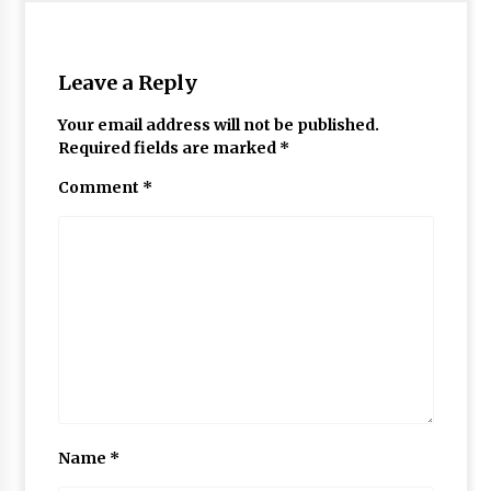
May 10, 2022
Leave a Reply
Thought Of The Day 9 May
May 9, 2022
Your email address will not be published.
Required fields are marked
*
Comment
*
Name
*