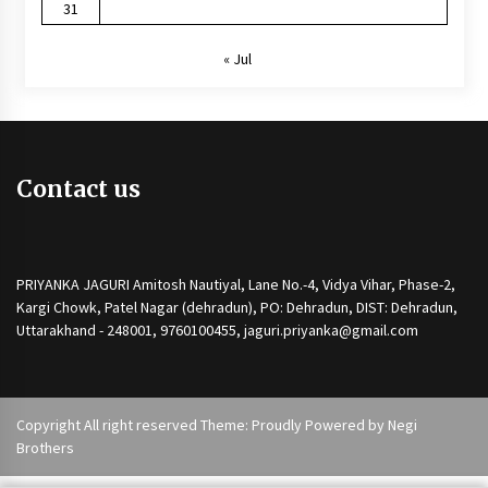
31
« Jul
Contact us
PRIYANKA JAGURI Amitosh Nautiyal, Lane No.-4, Vidya Vihar, Phase-2,
Kargi Chowk, Patel Nagar (dehradun), PO: Dehradun, DIST: Dehradun,
Uttarakhand - 248001, 9760100455, jaguri.priyanka@gmail.com
Copyright All right reserved Theme: Proudly Powered by
Negi
Brothers