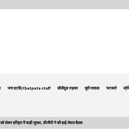
न
जरा हटकें/Chatpata stuff
बॉलीवुड तड़का
मूवी मसाला
चटकारे
ब्रे
ेकर हरिद्वार में कड़ी सुरक्षा, डीजीपी ने की हाई लेवल बैठक