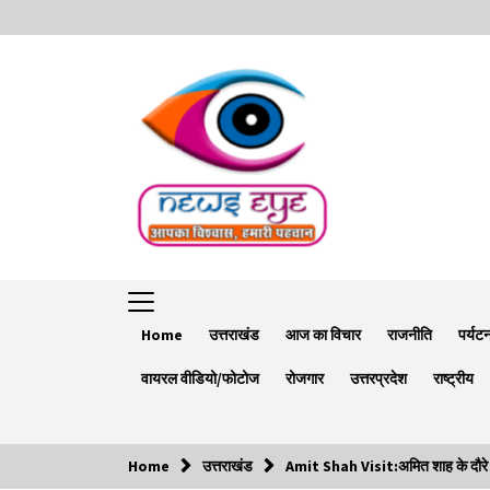
Skip
to
content
Home
उत्तराखंड
आज का विचार
राजनीति
पर्यट
वायरल वीडियो/फोटोज
रोजगार
उत्तरप्रदेश
राष्ट्रीय
Home
उत्तराखंड
Amit Shah Visit:अमित शाह के दौरे को ल
Trending Now