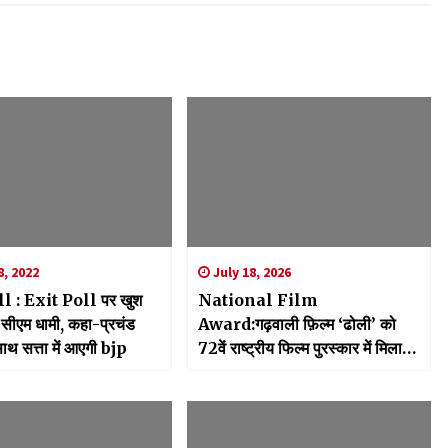
, 2022
July 18, 2026
l : Exit Poll पर खुश
National Film
 सीएम धामी, कहा-प्रचंड
Award:गढ़वाली फ़िल्म ‘ढोली’ को
ाथ सत्ता में आएगी bjp
72वें राष्ट्रीय फिल्म पुरस्कार में मिला
रजत कमल, मुख्यमंत्री पुष्कर सिंह धामी
ने दी बधाई