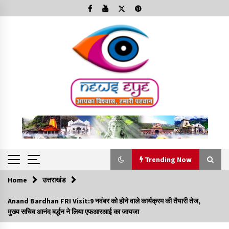
Skip
to
content
Trending Now
Home
उत्तराखंड
Trending Now
Anand Bardhan FRI Visit:9 नवंबर को होने वाले कार्यक्रम की तैयारी तेज,
मुख्य सचिव आनंद बर्द्धन ने लिया एफआरआई का जायजा
Minorities Rights Day : विश्व अल्पसंख्यक अधिकार दिवस
कार्यक्रम में शामिल हुए सीएम,आधुनिक मदरसों का नाम अब्दुल कलाम के नाम