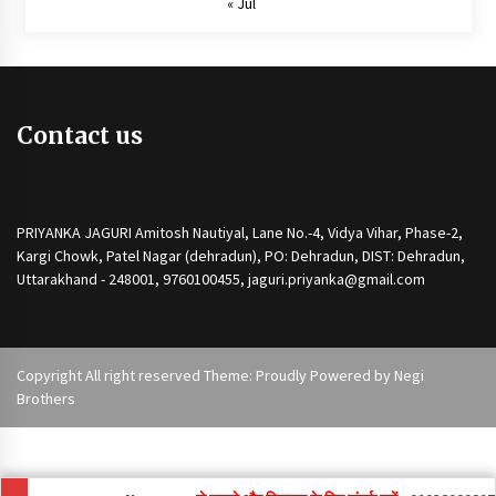
« Jul
Contact us
PRIYANKA JAGURI Amitosh Nautiyal, Lane No.-4, Vidya Vihar, Phase-2,
Kargi Chowk, Patel Nagar (dehradun), PO: Dehradun, DIST: Dehradun,
Uttarakhand - 248001, 9760100455, jaguri.priyanka@gmail.com
Copyright All right reserved Theme: Proudly Powered by
Negi
Brothers