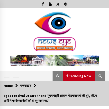
Skip
to
content
Trending Now
Home
उत्तराखंड
Trending Now
Egas Festival Uttarakhand:मुख्यमंत्री आवास में इगास पर्व की धूम, सीएम
धामी ने प्रदेशवासियों को दी शुभकामनाएं
Minorities Rights Day : विश्व अल्पसंख्यक अधिकार दिवस
कार्यक्रम में शामिल हुए सीएम,आधुनिक मदरसों का नाम अब्दुल कलाम के नाम