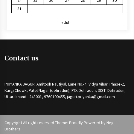
24
25
26
27
28
29
30
31
« Jul
Contact us
PRIYANKA JAGURI Amitosh Nautiyal, Lane No.-4, Vidya Vihar, Phase-2,
Kargi Chowk, Patel Nagar (dehradun), PO: Dehradun, DIST: Dehradun,
Uttarakhand - 248001, 9760100455, jaguri.priyanka@gmail.com
Copyright All right reserved Theme: Proudly Powered by
Negi
Brothers