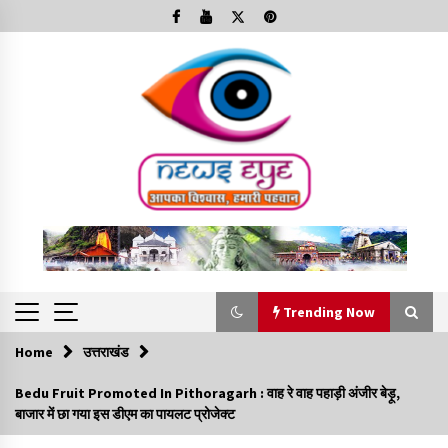
Skip
to
content
Trending Now
Home
उत्तराखंड
Trending Now
Bedu Fruit Promoted In Pithoragarh : वाह रे वाह पहाड़ी अंजीर बेड़ू,
बाजार में छा गया इस डीएम का पायलट प्रोजेक्ट
Minorities Rights Day : विश्व अल्पसंख्यक अधिकार दिवस
कार्यक्रम में शामिल हुए सीएम,आधुनिक मदरसों का नाम अब्दुल कलाम के नाम