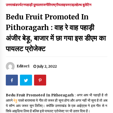
पर रखने की घोषणा
उत्तराखंड
पर्यटन
पहाड़ी छुयाल
राजनीति
राष्ट्रीय
लाइफस्टाइल
हेल्थ बुलेटिन
December 18, 2023
Bedu Fruit Promoted In
Thought Of The Day 7 September
September 7, 2023
Pithoragarh : वाह रे वाह पहाड़ी
अंजीर बेड़ू, बाजार में छा गया इस डीएम का
Thought Of The Day 6 September
पायलट प्रोजेक्ट
September 6, 2023
Thought Of The Day 18 May
Editor1
July 2, 2022
May 18, 2022
Thought Of The Day 17 May
May 17, 2022
Bedu Fruit Promoted In Pithoragarh
: अगर आप भी पहाड़ी है तो
आपने
बेड़ू
पाको बारामासा ये गीत तो जरूर ही सूना होगा और अगर नहीं भी सूना है तो अब
ये सॉन्ग आप जरूर सुन लिजिए। क्योंकि उत्तराखंड के एक आईएएस ने इस गीत से न
Thought Of The Day 16 May
सिर्फ आइडिया लिया है बल्कि इसे पायलट प्रोजेक्ट पर भी उतार दिया है।