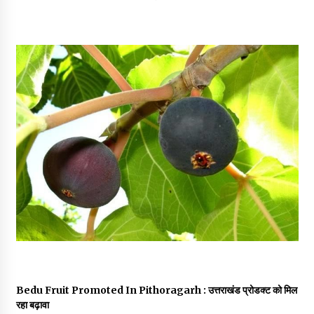
May 16, 2022
Thought Of The Day 14 May
May 14, 2022
Thought Of The Day 13 May
May 13, 2022
Thought Of The Day 12 May
May 12, 2022
Thought Of The Day 11 May
May 11, 2022
Bedu Fruit Promoted In Pithoragarh : उत्तराखंड प्रोडक्ट को मिल
रहा बढ़ावा
Thought Of The Day 10 May