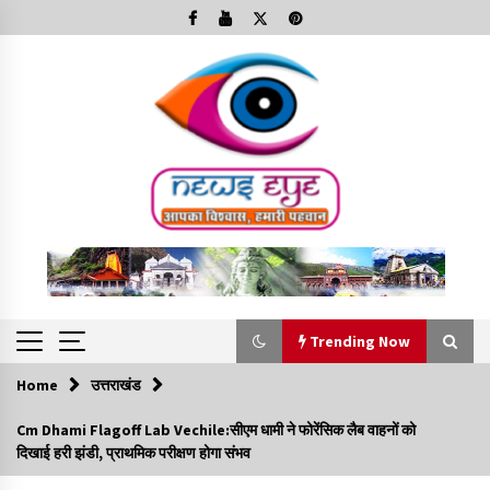
Skip
to
content
Trending Now
Home
उत्तराखंड
Trending Now
Cm Dhami Flagoff Lab Vechile:सीएम धामी ने फोरेंसिक लैब वाहनों को
दिखाई हरी झंडी, प्राथमिक परीक्षण होगा संभव
Minorities Rights Day : विश्व अल्पसंख्यक अधिकार दिवस
कार्यक्रम में शामिल हुए सीएम,आधुनिक मदरसों का नाम अब्दुल कलाम के नाम