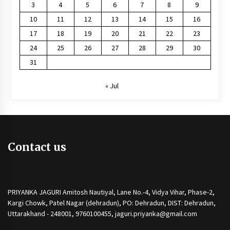
3
4
5
6
7
8
9
10
11
12
13
14
15
16
17
18
19
20
21
22
23
24
25
26
27
28
29
30
31
« Jul
Contact us
PRIYANKA JAGURI Amitosh Nautiyal, Lane No.-4, Vidya Vihar, Phase-2,
Kargi Chowk, Patel Nagar (dehradun), PO: Dehradun, DIST: Dehradun,
Uttarakhand - 248001, 9760100455, jaguri.priyanka@gmail.com