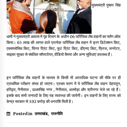
May 16, 2022
मुख्यमंत्री पुष्कर सिंह
Thought Of The Day 14 May
May 14, 2022
धामी ने मुख्यमंत्री आवास में गृह विभाग के अधीन 06 फॉरेंसिक लैब वाहनों का फ्लैग ऑफ
किया। ₹65 लाख की लागत वाले प्रत्येक फॉरेंसिक लैब वाहन में ड्रग डिटेक्शन किट,
Thought Of The Day 13 May
एक्सप्लोसिव किट, फिंगर प्रिंट किट, फुट प्रिंट किट, डीएनए किट, फ्रिज, जनरेटर,
May 13, 2022
साइबर सुरक्षा से संबंधित सॉफ्टवेयर, वीडियो कैमरा और अन्य सुविधाएं उपलब्ध हैं।
Thought Of The Day 12 May
इन फॉरेंसिक लैब वाहनों के माध्यम से किसी भी अपराधिक घटना की मौके पर ही
May 12, 2022
प्राथमिक परीक्षण संभव हो जाएगा। प्रथम चरण में ये फॉरेंसिक लैब वाहन देहरादून,
हरिद्वार, नैनीताल , ऊधमसिंह नगर , नैनीताल, अल्मोड़ा और श्रीनगर भेजे जा रहे हैं।
इसके बाद सभी जनपदों के लिए यह व्यवस्था की जायेगी। इन वाहनों के लिए राज्य को
Thought Of The Day 11 May
केन्द्र सरकार से ₹3.92 करोड़ की धनराशि मिली है।
May 11, 2022
Posted in
उत्तराखंड
,
राजनीति
Thought Of The Day 10 May