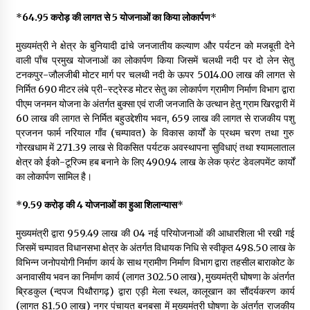
May 10, 2022
*
₹64.95 करोड़ की लागत से 5 योजनाओं का किया लोकार्पण
*
मुख्यमंत्री ने क्षेत्र के बुनियादी ढांचे जनजातीय कल्याण और पर्यटन को मजबूती देने
Thought Of The Day 9 May
वाली पाँच प्रमुख योजनाओं का लोकार्पण किया जिसमें चलथी नदी पर दो लेन सेतु
May 9, 2022
टनकपुर-जौलजीबी मोटर मार्ग पर चलथी नदी के ऊपर ₹5014.00 लाख की लागत से
निर्मित 690 मीटर लंबे प्री-स्ट्रेस्ड मोटर सेतु का लोकार्पण ग्रामीण निर्माण विभाग द्वारा
पीएम जनमन योजना के अंतर्गत बुक्सा एवं राजी जनजाति के उत्थान हेतु ग्राम खिरद्वारी में
₹60 लाख की लागत से निर्मित बहुउद्देशीय भवन, ₹659 लाख की लागत से राजकीय पशु
प्रजनन फार्म नरियाल गाँव (चम्पावत) के विकास कार्यों के प्रथम चरण तथा गुरु
गोरखधाम में ₹271.39 लाख से विकसित पर्यटक अवस्थापना सुविधाएं तथा श्यामलाताल
क्षेत्र को ईको-टूरिज्म हब बनाने के लिए ₹490.94 लाख के लेक फ्रंट डेवलपमेंट कार्यों
का लोकार्पण सामिल है।
*
₹9.59 करोड़ की 4 योजनाओं का हुआ शिलान्यास
*
मुख्यमंत्री द्वारा 959.49 लाख की 04 नई परियोजनाओं की आधारशिला भी रखी गई
जिसमें चम्पावत विधानसभा क्षेत्र के अंतर्गत विधायक निधि से स्वीकृत ₹498.50 लाख के
विभिन्न जनोपयोगी निर्माण कार्य के साथ ग्रामीण निर्माण विभाग द्वारा तहसील बाराकोट के
अनावासीय भवन का निर्माण कार्य (लागत ₹302.50 लाख), मुख्यमंत्री घोषणा के अंतर्गत
ब्रिडकुल (न्दपज पिथौरागढ़) द्वारा एड़ी मेला स्थल, कालूखान का सौंदर्यकरण कार्य
(लागत ₹81.50 लाख) नगर पंचायत बनबसा में मुख्यमंत्री घोषणा के अंतर्गत राजकीय