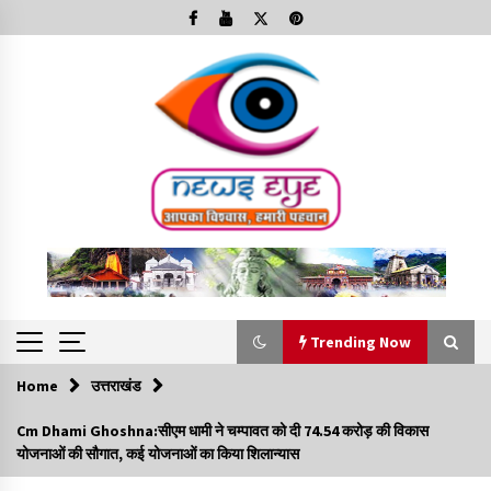
Skip
to
content
Trending Now
Home
उत्तराखंड
Trending Now
Cm Dhami Ghoshna:सीएम धामी ने चम्पावत को दी ₹74.54 करोड़ की विकास
योजनाओं की सौगात, कई योजनाओं का किया शिलान्यास
Minorities Rights Day : विश्व अल्पसंख्यक अधिकार दिवस
कार्यक्रम में शामिल हुए सीएम,आधुनिक मदरसों का नाम अब्दुल कलाम के नाम