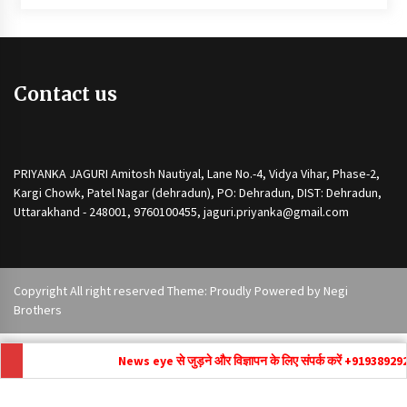
Contact us
PRIYANKA JAGURI Amitosh Nautiyal, Lane No.-4, Vidya Vihar, Phase-2,
Kargi Chowk, Patel Nagar (dehradun), PO: Dehradun, DIST: Dehradun,
Uttarakhand - 248001, 9760100455, jaguri.priyanka@gmail.com
Copyright All right reserved Theme: Proudly Powered by
Negi
Brothers
News eye से जुड़ने और विज्ञापन के लिए संपर्क करें +91
9389292171 ,
n