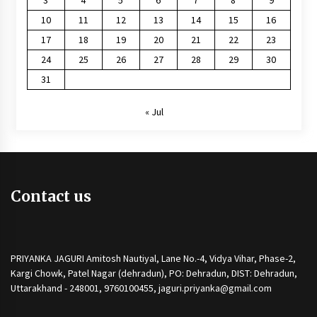
10
11
12
13
14
15
16
17
18
19
20
21
22
23
24
25
26
27
28
29
30
31
« Jul
Contact us
PRIYANKA JAGURI Amitosh Nautiyal, Lane No.-4, Vidya Vihar, Phase-2,
Kargi Chowk, Patel Nagar (dehradun), PO: Dehradun, DIST: Dehradun,
Uttarakhand - 248001, 9760100455, jaguri.priyanka@gmail.com