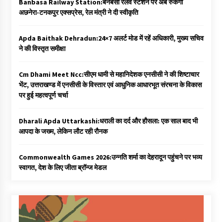
Banbasa Railway Station:बनबसा रेलवे स्टेशन पर अब रुकेगी
अछनेरा-टनकपुर एक्सप्रेस, रेल मंत्री ने दी स्वीकृति
Apda Baithak Dehradun:24×7 अलर्ट मोड में रहें अधिकारी, मुख्य सचिव
ने की विस्तृत समीक्षा
Cm Dhami Meet Ncc:सीएम धामी से महानिदेशक एनसीसी ने की शिष्टाचार
भेंट, उत्तराखण्ड में एनसीसी के विस्तार एवं आधुनिक आधारभूत संरचना के विकास
पर हुई महत्वपूर्ण चर्चा
Dharali Apda Uttarkashi:धराली का दर्द और हौसला: एक साल बाद भी
आपदा के जख्म, लेकिन लौट रही रौनक
Commonwealth Games 2026:उन्नति शर्मा का देहरादून पहुंचने पर भव्य
स्वागत, देश के लिए जीता ब्रॉन्ज मेडल