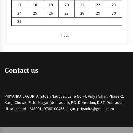
17
18
19
20
21
22
23
24
25
26
27
28
29
30
31
« Jul
Contact us
PRIYANKA JAGURI Amitosh Nautiyal, Lane No.-4, Vidya Vihar, Phase-2,
Kargi Chowk, Patel Nagar (dehradun), PO: Dehradun, DIST: Dehradun,
Uttarakhand - 248001, 9760100455, jaguri.priyanka@gmail.com