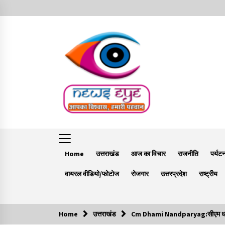
Skip
to
content
Home
उत्तराखंड
आज का विचार
राजनीति
पर्यट
वायरल वीडियो/फोटोज
रोजगार
उत्तरप्रदेश
राष्ट्रीय
Home
उत्तराखंड
Cm Dhami Nandparyag:सीएम धामी ने न
Trending Now