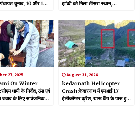
य पंचायत चुनाव, 10 और 15
झांकी को मिला तीसरा स्थान,
ोगी वोटिंग
प्रदेशवासियों के लिए गौरव की बात
er 27, 2025
August 31, 2024
mi On Winter
kedarnath Helicopter
एम धामी के निर्देश, ठंड एवं
Crash:केदारनाथ में एमआई 17
 बचाव के लिए सार्वजनिक
हेलीकॉप्टर क्रैश, थारू कैंप के पास हुआ
ं बनाई जाए अलाव की व्यवस्था
ड्रॉप