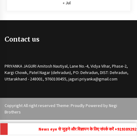
« Jul
Contact us
PRIYANKA JAGURI Amitosh Nautiyal, Lane No.-4, Vidya Vihar, Phase-2,
Kargi Chowk, Patel Nagar (dehradun), PO: Dehradun, DIST: Dehradun,
Uttarakhand - 248001, 9760100455, jaguri.priyanka@gmail.com
Copyright All right reserved Theme: Proudly Powered by
Negi
Brothers
News eye से जुड़ने और विज्ञापन के लिए संपर्क करें +91
9389292171 ,
news