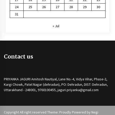
24
25
26
27
28
29
30
31
« Jul
Contact us
PRIYANKA JAGURI Amitosh Nautiyal, Lane No.-4, Vidya Vihar, Phase-2,
Kargi Chowk, Patel Nagar (dehradun), PO: Dehradun, DIST: Dehradun,
Uttarakhand - 248001, 9760100455, jaguri.priyanka@gmail.com
Copyright All right reserved Theme: Proudly Powered by
Negi