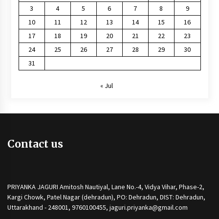
3
4
5
6
7
8
9
10
11
12
13
14
15
16
17
18
19
20
21
22
23
24
25
26
27
28
29
30
31
« Jul
Contact us
PRIYANKA JAGURI Amitosh Nautiyal, Lane No.-4, Vidya Vihar, Phase-2,
Kargi Chowk, Patel Nagar (dehradun), PO: Dehradun, DIST: Dehradun,
Uttarakhand - 248001, 9760100455, jaguri.priyanka@gmail.com