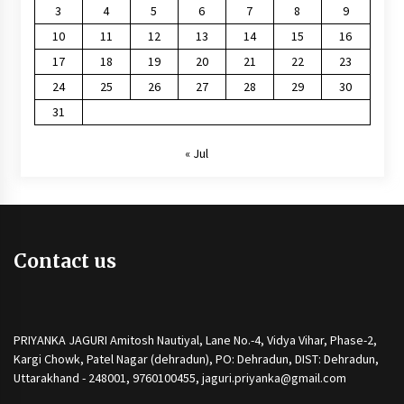
3
4
5
6
7
8
9
10
11
12
13
14
15
16
17
18
19
20
21
22
23
24
25
26
27
28
29
30
31
« Jul
Contact us
PRIYANKA JAGURI Amitosh Nautiyal, Lane No.-4, Vidya Vihar, Phase-2,
Kargi Chowk, Patel Nagar (dehradun), PO: Dehradun, DIST: Dehradun,
Uttarakhand - 248001, 9760100455, jaguri.priyanka@gmail.com