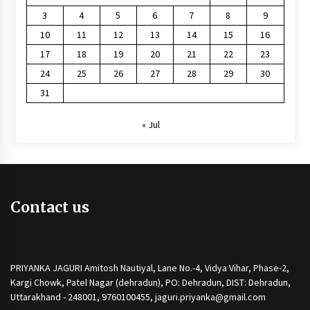
3
4
5
6
7
8
9
10
11
12
13
14
15
16
17
18
19
20
21
22
23
24
25
26
27
28
29
30
31
« Jul
Contact us
PRIYANKA JAGURI Amitosh Nautiyal, Lane No.-4, Vidya Vihar, Phase-2,
Kargi Chowk, Patel Nagar (dehradun), PO: Dehradun, DIST: Dehradun,
Uttarakhand - 248001, 9760100455, jaguri.priyanka@gmail.com