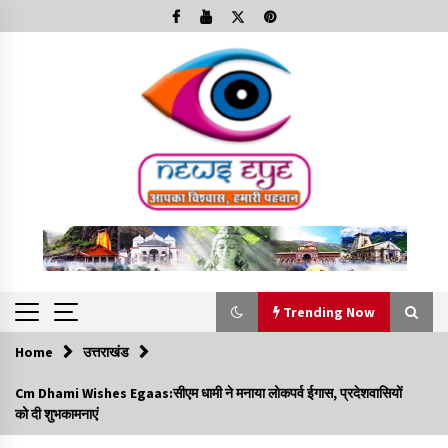
Skip
to
content
Trending Now
Home
उत्तराखंड
Trending Now
Cm Dhami Wishes Egaas:सीएम धामी ने मनाया लोकपर्व ईगास, प्रदेशवासियों
को दी शुभकामनाएं
Minorities Rights Day : विश्व अल्पसंख्यक अधिकार दिवस
कार्यक्रम में शामिल हुए सीएम,आधुनिक मदरसों का नाम अब्दुल कलाम के नाम