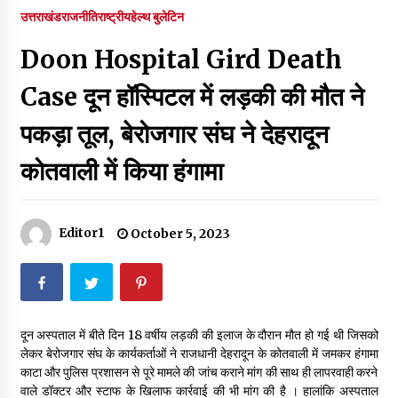
पर रखने की घोषणा
उत्तराखंड
राजनीति
राष्ट्रीय
हेल्थ बुलेटिन
December 18, 2023
Doon Hospital Gird Death
Thought Of The Day 7 September
September 7, 2023
Case दून हॉस्पिटल में लड़की की मौत ने
पकड़ा तूल, बेरोजगार संघ ने देहरादून
Thought Of The Day 6 September
कोतवाली में किया हंगामा
September 6, 2023
Thought Of The Day 18 May
Editor1
October 5, 2023
May 18, 2022
Thought Of The Day 17 May
May 17, 2022
दून अस्पताल में बीते दिन 18 वर्षीय लड़की की इलाज के दौरान मौत हो गई थी जिसको
लेकर बेरोजगार संघ के कार्यकर्ताओं ने राजधानी देहरादून के कोतवाली में जमकर हंगामा
काटा और पुलिस प्रशासन से पूरे मामले की जांच कराने मांग की साथ ही लापरवाही करने
Thought Of The Day 16 May
वाले डॉक्टर और स्टाफ के खिलाफ कार्रवाई की भी मांग की है । हालांकि अस्पताल