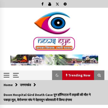
Skip
to
content
Trending Now
Home
उत्तराखंड
Trending Now
Doon Hospital Gird Death Case दून हॉस्पिटल में लड़की की मौत ने
पकड़ा तूल, बेरोजगार संघ ने देहरादून कोतवाली में किया हंगामा
Minorities Rights Day : विश्व अल्पसंख्यक अधिकार दिवस
कार्यक्रम में शामिल हुए सीएम,आधुनिक मदरसों का नाम अब्दुल कलाम के नाम