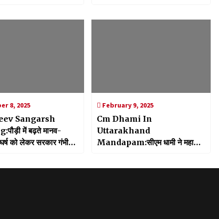
जाए गड्ढा मुक्त
की कार्यवाही, विपक्ष ने सरकार को घेरने
की बनाई रणनीति
r 8, 2025
February 9, 2025
eev Sangarsh
Cm Dhami In
पौड़ी में बढ़ते मानव-
Uttarakhand
घर्ष को लेकर सरकार गंभीर,
Mandapam:सीएम धामी ने महाकुंभ
ीय अधिकारियों के दल ने की
में स्थापित उत्तराखण्ड मंडपम का किया
अवलोकन, श्रद्धालुओं की व्यवस्थाओं का
लिया जायजा