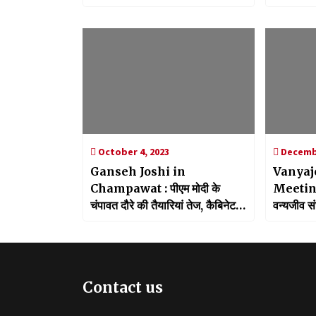
बांटा दर्द
जल्द किया 
October 4, 2023
Decembe
Ganseh Joshi in
Vanyaj
Champawat : पीएम मोदी के
Meeting:
चंपावत दौरे की तैयारियां तेज, कैबिनेट
वन्यजीव सं
मंत्री गणेश जोशी ने किया अद्वैत मायावती
शासन स्तर
आश्रम का निरीक्षण
बैठक
Contact us