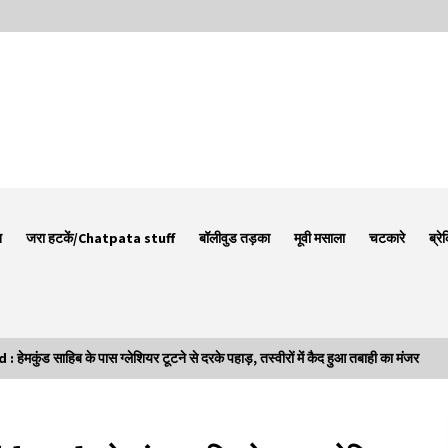
न
जरा हटकें/Chatpata stuff
बॉलीवुड तड़का
मूवी मसाला
चटकारे
ब्रे
ुंड साहिब के पास ग्लेशियर टूटने से दरके पहाड़, तस्वीरों में कैद हुआ तबाही का मंजर
Thought Of The Day 7 September