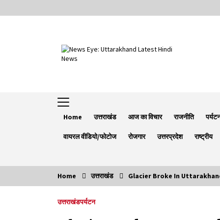
Skip
to
content
Home
उत्तराखंड
आज का विचार
राजनीति
पर्यट
वायरल वीडियो/फोटोज
रोजगार
उत्तरप्रदेश
राष्ट्रीय
Home
उत्तराखंड
Glacier Broke In Uttarakhand : हेमक
Trending Now
उत्तराखंड
पर्यटन
Minorities Rights Day : विश्व अल्पसंख्यक
अधिकार दिवस कार्यक्रम में शामिल हुए सीएम,आधुनिक