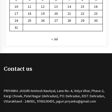
10
11
12
13
14
15
16
17
18
19
20
21
22
23
24
25
26
27
28
29
30
31
« Jul
Contact us
PRIYANKA JAGURI Amitosh Nautiyal, Lane No.-4, Vidya Vihar, Phase-2,
Kargi Chowk, Patel Nagar (dehradun), PO: Dehradun, DIST: Dehradun,
Uttarakhand - 248001, 9760100455, jaguri.priyanka@gmail.com