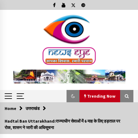
Skip
to
content
Trending Now
Home
उत्तराखंड
Trending Now
Hadtal Ban Uttarakhand:राज्याधीन सेवाओं में 6 माह के लिए हड़ताल पर
रोक, शासन ने जारी की अधिसूचना
Minorities Rights Day : विश्व अल्पसंख्यक अधिकार दिवस
कार्यक्रम में शामिल हुए सीएम,आधुनिक मदरसों का नाम अब्दुल कलाम के नाम