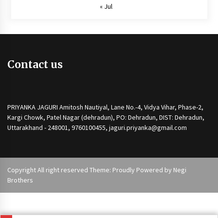
« Jul
Contact us
PRIYANKA JAGURI Amitosh Nautiyal, Lane No.-4, Vidya Vihar, Phase-2,
Kargi Chowk, Patel Nagar (dehradun), PO: Dehradun, DIST: Dehradun,
Uttarakhand - 248001, 9760100455, jaguri.priyanka@gmail.com
Copyright All right reserved Theme: Proudly Powered by
Negi
Brothers