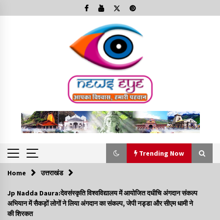
Skip
to
content
Trending Now
Home
उत्तराखंड
Trending Now
Jp Nadda Daura:देवसंस्कृति विश्वविद्यालय में आयोजित दधीचि अंगदान संकल्प
अभियान में सैकड़ों लोगों ने लिया अंगदान का संकल्प, जेपी नड्डा और सीएम धामी ने
Minorities Rights Day : विश्व अल्पसंख्यक अधिकार दिवस
की शिरकत
कार्यक्रम में शामिल हुए सीएम,आधुनिक मदरसों का नाम अब्दुल कलाम के नाम