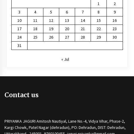
1
2
3
4
5
6
7
8
9
10
11
12
13
14
15
16
17
18
19
20
21
22
23
24
25
26
27
28
29
30
31
« Jul
Contact us
PRIYANKA JAGURI Amitosh Nautiyal, Lane No.-4, Vidya Vihar, Phase-2,
Kargi Chowk, Patel Nagar (dehradun), PO: Dehradun, DIST: Dehradun,
Uttarakhand - 248001, 9760100455, jaguri.priyanka@gmail.com