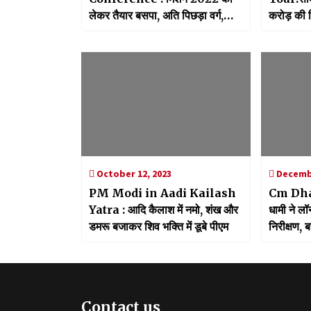
लेकर तैयार बसपा, अति पिछड़ा वर्ग,
करोड़ की 
जाट और मुस्लिम समुदाय को साधना
लोकार्पण ए
किया शुरू.
के शहीदों क
October 12, 2023
Decembe
PM Modi in Aadi Kailash
Cm Dha
Yatra : आदि कैलाश में नमो, शंख और
धामी ने लॉ
डमरू बजाकर शिव भक्ति में डूबे पीएम
निरीक्षण, ब
Contact us