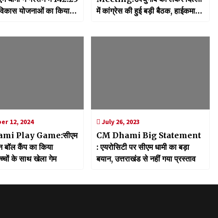
विकास योजनाओं का किया
में कांग्रेस की हुई बड़ी बैठक, हाईकमान
वं शिलान्यास, राज्य आंदोलन
को सौंपा नामों का पैनल
ो दी श्रद्धांजलि
r 12, 2024
July 26, 2023
mi Play Game:सीएम
CM Dhami Big Statement
न बॉल कैंप का किया
: एयरोसिटी पर सीएम धामी का बड़ा
च्चों के साथ खेला गेम
बयान, उत्तराखंड से नहीं गया प्रस्ताव