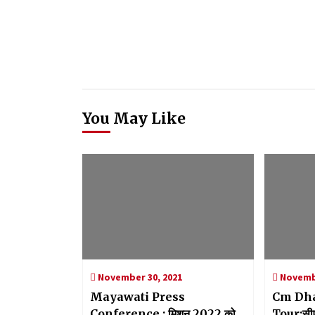
You May Like
November 30, 2021
Novembe
Mayawati Press
Cm Dha
Conference : मिशन 2022 को
Tour:सीएम