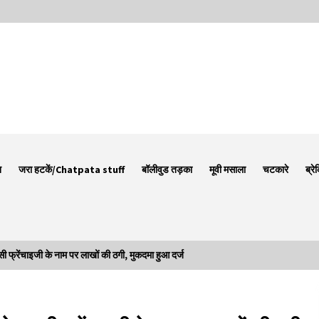
न
जरा हटकें/Chatpata stuff
बॉलीवुड तड़का
मूवी मसाला
चटकारे
ब्रे
ेंचाइजी के नाम पर लाखों की ठगी, मुकदमा हुआ दर्ज
Thought Of The Day 7 September