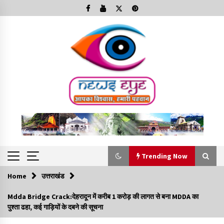
Skip
to
content
Trending Now
Home
उत्तराखंड
Trending Now
Mdda Bridge Crack:देहरादून में करीब 1 करोड़ की लागत से बना MDDA का
पुश्ता ढहा, कई गाड़ियों के दबने की सूचना
Minorities Rights Day : विश्व अल्पसंख्यक अधिकार दिवस
कार्यक्रम में शामिल हुए सीएम,आधुनिक मदरसों का नाम अब्दुल कलाम के नाम