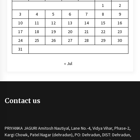
1
2
3
4
5
6
7
8
9
10
11
12
13
14
15
16
17
18
19
20
21
22
23
24
25
26
27
28
29
30
31
« Jul
Contact us
PRIYANKA JAGURI Amitosh Nautiyal, Lane No.-4, Vidya Vihar, Phase-2,
Kargi Chowk, Patel Nagar (dehradun), PO: Dehradun, DIST: Dehradun,