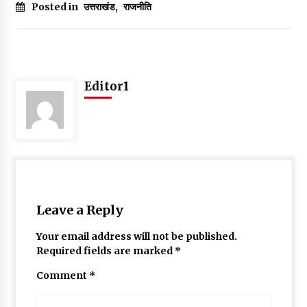
Posted in
उत्तराखंड
,
राजनीति
May 10, 2022
Thought Of The Day 9 May
May 9, 2022
Editor1
Leave a Reply
Your email address will not be published.
Required fields are marked
*
Comment
*