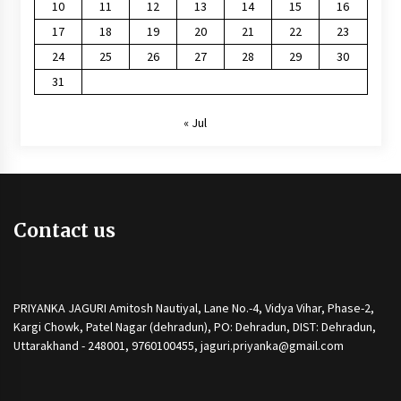
10
11
12
13
14
15
16
17
18
19
20
21
22
23
24
25
26
27
28
29
30
31
« Jul
Contact us
PRIYANKA JAGURI Amitosh Nautiyal, Lane No.-4, Vidya Vihar, Phase-2,
Kargi Chowk, Patel Nagar (dehradun), PO: Dehradun, DIST: Dehradun,
Uttarakhand - 248001, 9760100455, jaguri.priyanka@gmail.com