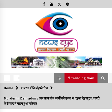
Skip
to
content
Trending Now
Home
वायरल वीडियो/फोटोज
Trending Now
Murder In Dehradun : एक साथ पांच लोगों की हत्या से दहला देहरादून, नाश्ते
के विवाद में खत्म हुआ परिवार
Minorities Rights Day : विश्व अल्पसंख्यक अधिकार दिवस
कार्यक्रम में शामिल हुए सीएम,आधुनिक मदरसों का नाम अब्दुल कलाम के नाम